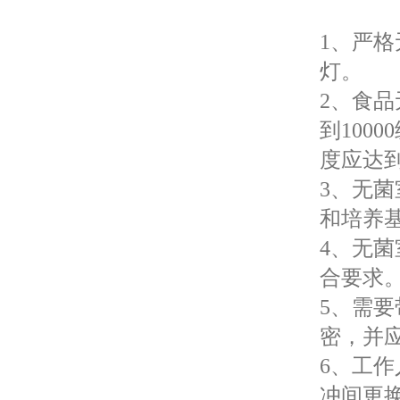
1、严
灯。
2、食
到100
度应达到
3、无
和培养
4、无
合要求
5、需
密，并
6、工
冲间更