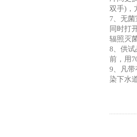
双手)
7、无
同时打
辐照灭菌
8、供
前，用7
9、凡
染下水