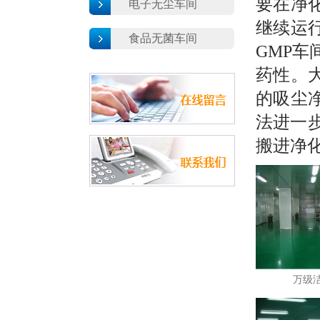
要在净
电子无尘车间
继续运
食品无菌车间
GMP
药性。
的吸尘
法进一
搬进净
万级